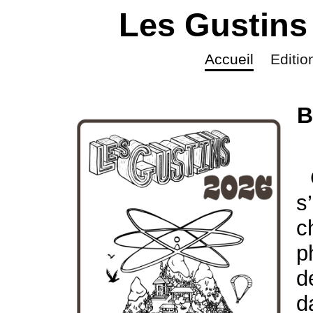
Les Gustin
Accueil
Editio
B
s
c
p
d
d