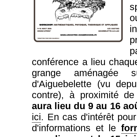
s
o
i
p
p
conférence a lieu chaq
grange aménagée s
d'Aiguebelette (vu depu
contre), à proximité 
aura lieu du 9 au 16 ao
ici
. En cas d'intérêt pour
d'informations et le
for